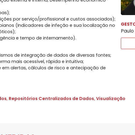
ação externa e interna; Desempenho económico-
as);​
ções por serviço/profissional e custos associados);​
GESTO
bianos (Indicadores de infeção e sua localização no
Paulo
ticos);​
 urgência e tempo de internamento).​
smos de integração de dados de diversas fontes; ​
rma mais acessível, rápida e intuitiva;​
em alertas, cálculos de risco e antecipação de
dos
,
Repositórios Centralizados de Dados
,
Visualização