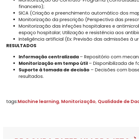
Monitorização do Contrato-Programa (Contratualiz
financeiro);​
SICA (Criação e preenchimento automático dos map
Monitorização da prescrição (Perspectiva das prescri
Monitorização das infeções hospitalares e antimicro
espaço hospitalar; Utilização e resistência aos antibió
Inteligência artificial (Ex: Previsão das admissões à
RESULTADOS​
Informação centralizada
– Repositório com mecani
Monitorização em tempo útil
– Disponibilizada de fo
Suporte à tomada de decisão
– Decisões com base 
resultados.​
tags:
Machine learning
,
Monitorização
,
Qualidade de Da